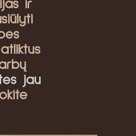
jas ir
iūlyti
bės
atliktus
arbų
itės jau
okite