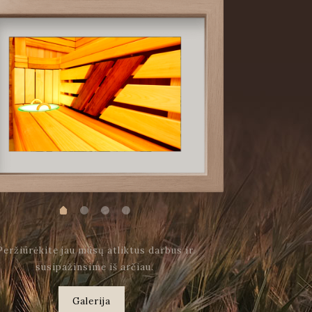
Peržiūrėkite jau mūsų atliktus darbus ir
susipažinsime iš arčiau.
Galerija