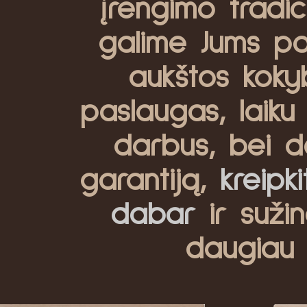
įrengimo tradici
galime Jums pas
aukštos koky
paslaugas, laiku 
darbus, bei d
garantiją,
kreipk
dabar
ir sužin
daugiau