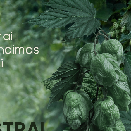
r
a
i
n
d
i
m
a
s
a
i