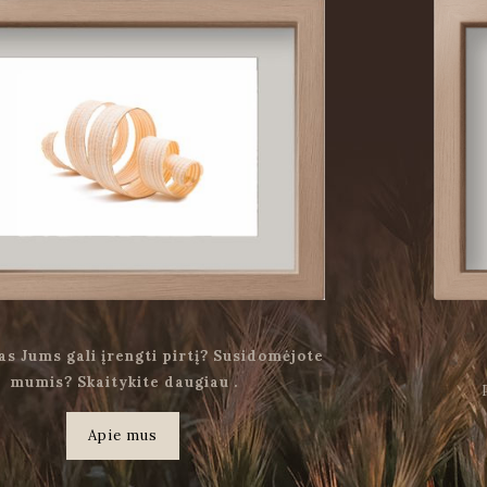
as Jums gali įrengti pirtį? Susidomėjote
mumis? Skaitykite daugiau .
Apie mus
.