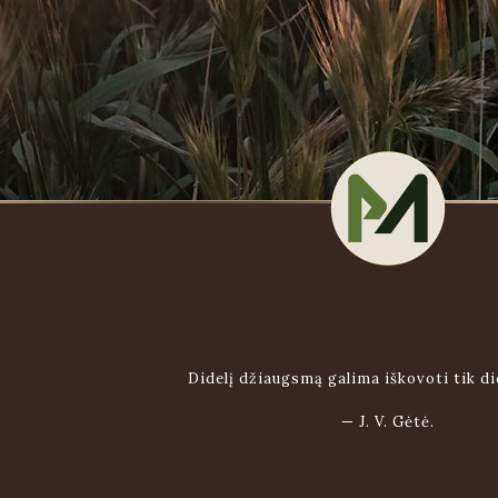
Didelį džiaugsmą galima iškovoti tik di
—
J. V. Gėtė.