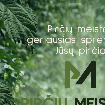
P
i
r
č
i
ų
m
e
i
s
t
g
e
r
i
a
u
s
i
a
s
s
p
r
e
J
ū
s
ų
p
i
r
č
i