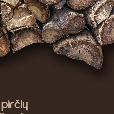
irčių