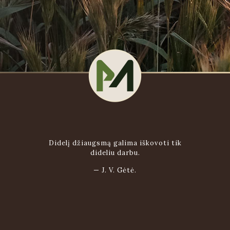
Didelį džiaugsmą galima iškovoti tik
dideliu darbu.
—
J. V. Gėtė.