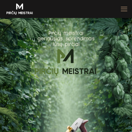
P
i
r
č
i
ų
m
e
i
s
t
r
a
i
g
e
r
i
a
u
s
i
a
s
s
p
r
e
n
d
i
m
a
s
J
ū
s
ų
p
i
r
č
i
a
i