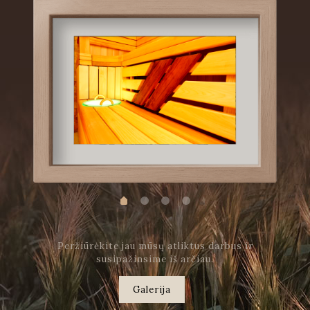
Peržiūrėkite jau mūsų atliktus darbus ir
susipažinsime iš arčiau.
Galerija