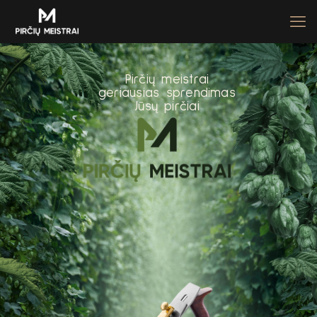
P
i
r
č
i
ų
m
e
i
s
t
r
a
i
g
e
r
i
a
u
s
i
a
s
s
p
r
e
n
d
i
m
a
s
J
ū
s
ų
p
i
r
č
i
a
i