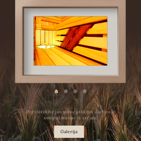
Peržiūrėkite jau mūsų atliktus darbus ir
susipažinsime iš arčiau.
Galerija