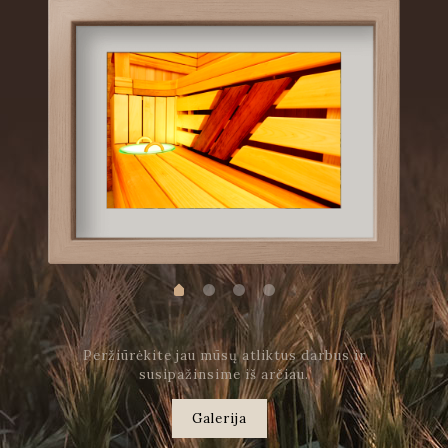
Peržiūrėkite jau mūsų atliktus darbus ir
susipažinsime iš arčiau.
Galerija