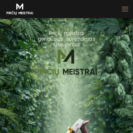
P
i
r
č
i
ų
m
e
i
s
t
r
a
i
g
e
r
i
a
u
s
i
a
s
s
p
r
e
n
d
i
m
a
s
J
ū
s
ų
p
i
r
č
i
a
i