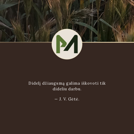
Didelį džiaugsmą galima iškovoti tik
dideliu darbu.
—
J. V. Gėtė.