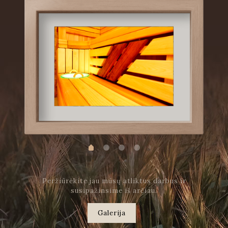
Peržiūrėkite jau mūsų atliktus darbus ir
susipažinsime iš arčiau.
Galerija