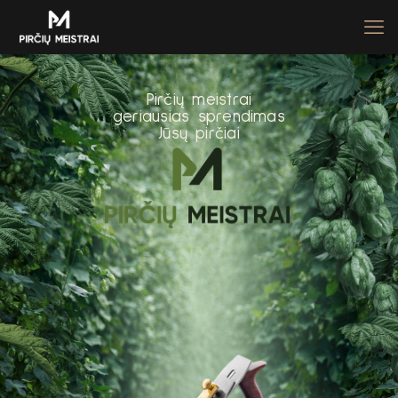
P
i
r
č
i
ų
m
e
i
s
t
r
a
i
g
e
r
i
a
u
s
i
a
s
s
p
r
e
n
d
i
m
a
s
J
ū
s
ų
p
i
r
č
i
a
i