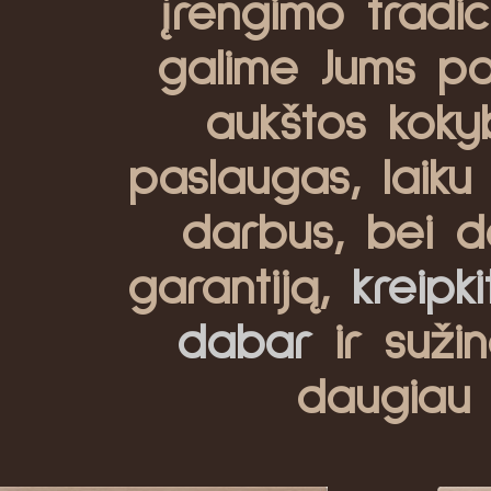
įrengimo tradici
galime Jums pas
aukštos koky
paslaugas, laiku 
darbus, bei d
garantiją,
kreipk
dabar
ir sužin
daugiau