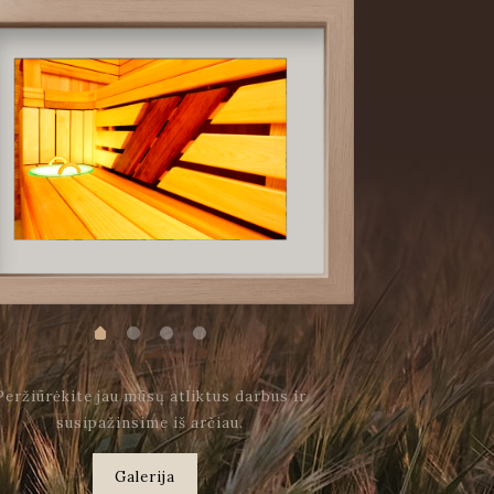
Peržiūrėkite jau mūsų atliktus darbus ir
susipažinsime iš arčiau.
Galerija