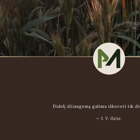
Didelį džiaugsmą galima iškovoti tik di
—
J. V. Gėtė.