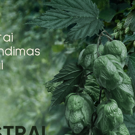
r
a
i
n
d
i
m
a
s
a
i