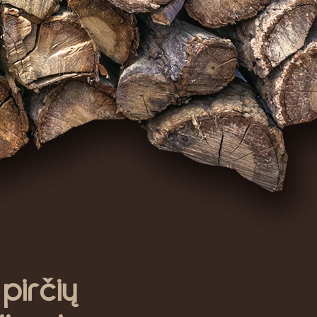
irčių