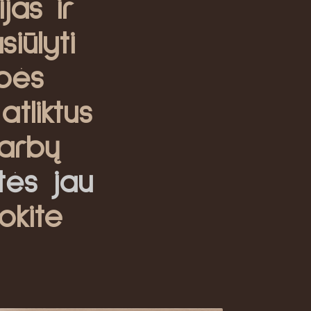
jas ir
iūlyti
bės
atliktus
arbų
itės jau
okite