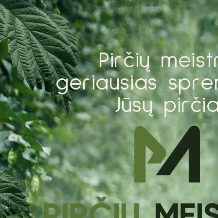
P
i
r
č
i
ų
m
e
i
s
t
g
e
r
i
a
u
s
i
a
s
s
p
r
e
J
ū
s
ų
p
i
r
č
i