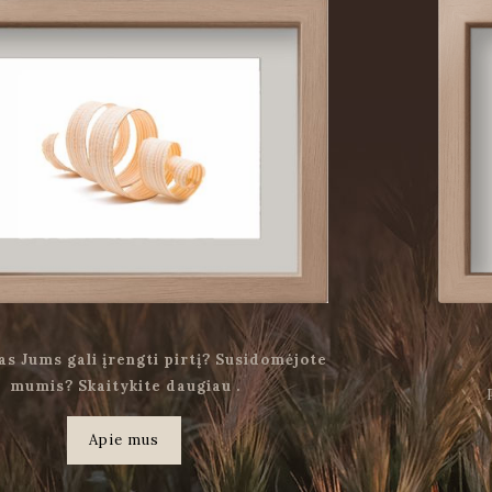
as Jums gali įrengti pirtį? Susidomėjote
mumis? Skaitykite daugiau .
Apie mus
.