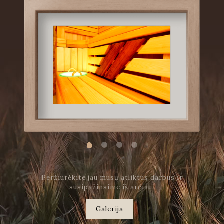
Peržiūrėkite jau mūsų atliktus darbus ir
susipažinsime iš arčiau.
Galerija