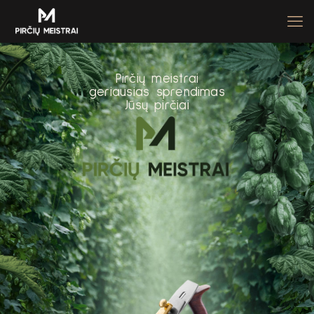
P
i
r
č
i
ų
m
e
i
s
t
r
a
i
g
e
r
i
a
u
s
i
a
s
s
p
r
e
n
d
i
m
a
s
J
ū
s
ų
p
i
r
č
i
a
i