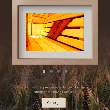
Peržiūrėkite jau mūsų atliktus darbus ir
susipažinsime iš arčiau.
Galerija