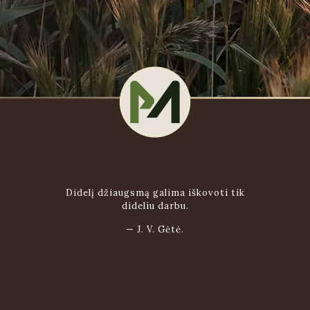
Didelį džiaugsmą galima iškovoti tik
dideliu darbu.
—
J. V. Gėtė.