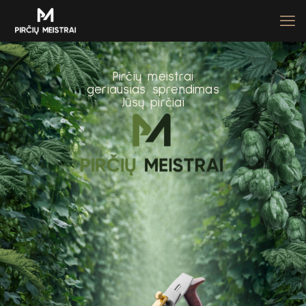
P
i
r
č
i
ų
m
e
i
s
t
r
a
i
g
e
r
i
a
u
s
i
a
s
s
p
r
e
n
d
i
m
a
s
J
ū
s
ų
p
i
r
č
i
a
i