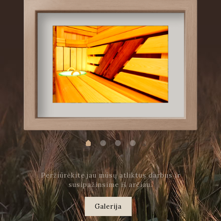
Peržiūrėkite jau mūsų atliktus darbus ir
susipažinsime iš arčiau.
Galerija