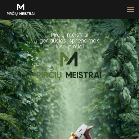
P
i
r
č
i
ų
m
e
i
s
t
r
a
i
g
e
r
i
a
u
s
i
a
s
s
p
r
e
n
d
i
m
a
s
J
ū
s
ų
p
i
r
č
i
a
i