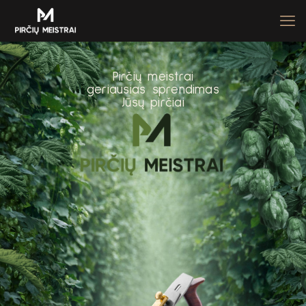
P
i
r
č
i
ų
m
e
i
s
t
r
a
i
g
e
r
i
a
u
s
i
a
s
s
p
r
e
n
d
i
m
a
s
J
ū
s
ų
p
i
r
č
i
a
i