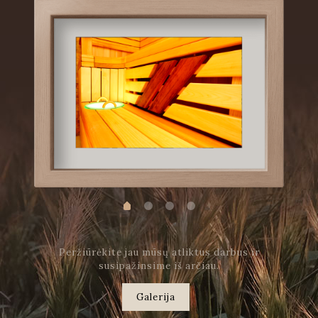
Peržiūrėkite jau mūsų atliktus darbus ir
susipažinsime iš arčiau.
Galerija