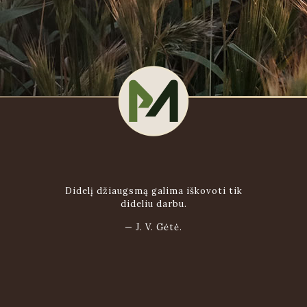
Didelį džiaugsmą galima iškovoti tik
dideliu darbu.
—
J. V. Gėtė.