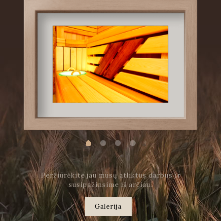
Peržiūrėkite jau mūsų atliktus darbus ir
susipažinsime iš arčiau.
Galerija