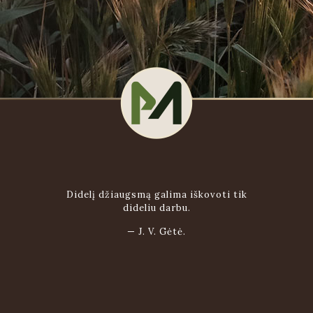
Didelį džiaugsmą galima iškovoti tik
dideliu darbu.
—
J. V. Gėtė.