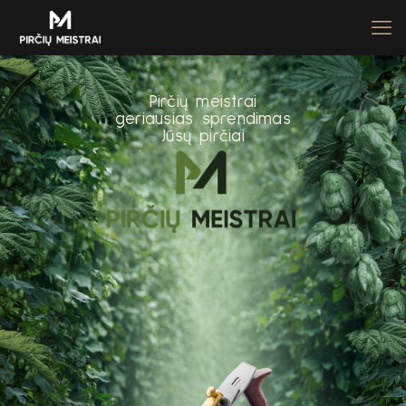
P
i
r
č
i
ų
m
e
i
s
t
r
a
i
g
e
r
i
a
u
s
i
a
s
s
p
r
e
n
d
i
m
a
s
J
ū
s
ų
p
i
r
č
i
a
i