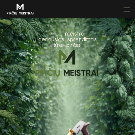
P
i
r
č
i
ų
m
e
i
s
t
r
a
i
g
e
r
i
a
u
s
i
a
s
s
p
r
e
n
d
i
m
a
s
J
ū
s
ų
p
i
r
č
i
a
i