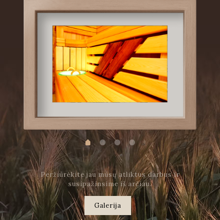
Peržiūrėkite jau mūsų atliktus darbus ir
susipažinsime iš arčiau.
Galerija