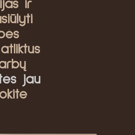
jas ir
iūlyti
bės
atliktus
arbų
itės jau
okite