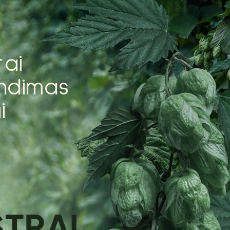
r
a
i
n
d
i
m
a
s
a
i