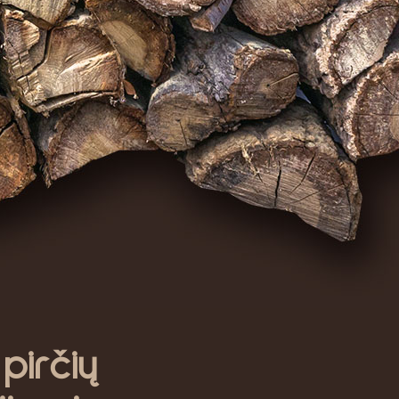
irčių