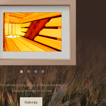
Peržiūrėkite jau mūsų atliktus darbus ir
susipažinsime iš arčiau.
Galerija