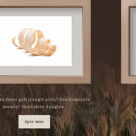
as Jums gali įrengti pirtį? Susidomėjote
mumis? Skaitykite daugiau .
Apie mus
.