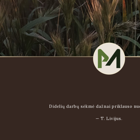
Didelių darbų sėkmė dažnai priklauso n
—
T. Livijus.