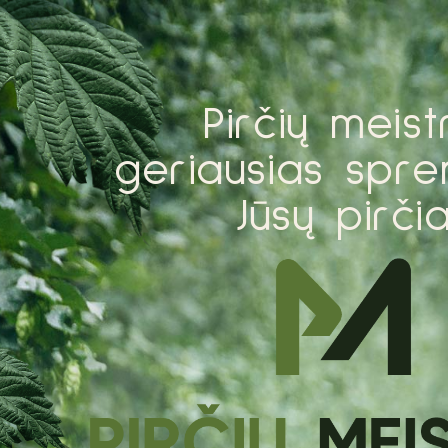
P
i
r
č
i
ų
m
e
i
s
t
g
e
r
i
a
u
s
i
a
s
s
p
r
e
J
ū
s
ų
p
i
r
č
i