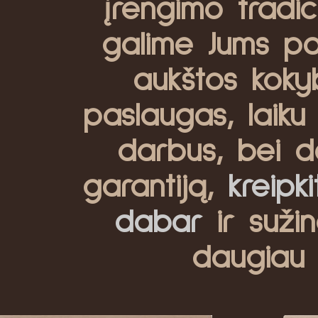
įrengimo tradici
galime Jums pas
aukštos koky
paslaugas, laiku 
darbus, bei d
garantiją,
kreipk
dabar
ir sužin
daugiau