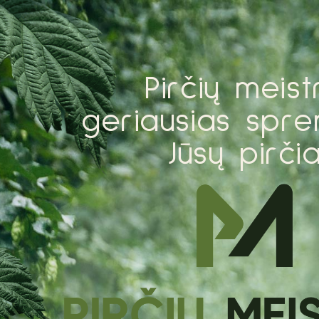
P
i
r
č
i
ų
m
e
i
s
t
g
e
r
i
a
u
s
i
a
s
s
p
r
e
J
ū
s
ų
p
i
r
č
i