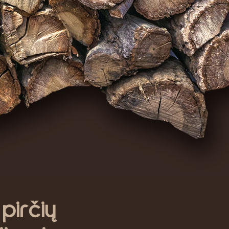
irčių