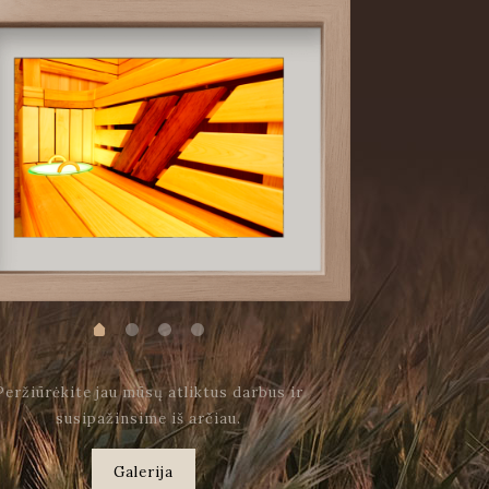
Peržiūrėkite jau mūsų atliktus darbus ir
susipažinsime iš arčiau.
Galerija