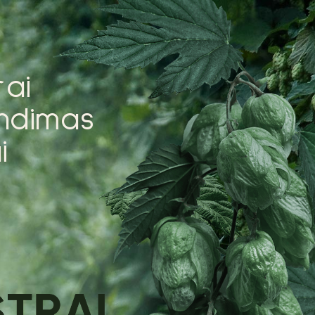
r
a
i
n
d
i
m
a
s
a
i