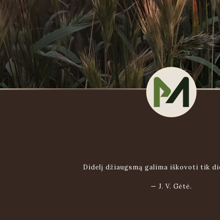
Didelį džiaugsmą galima iškovoti tik di
—
J. V. Gėtė.