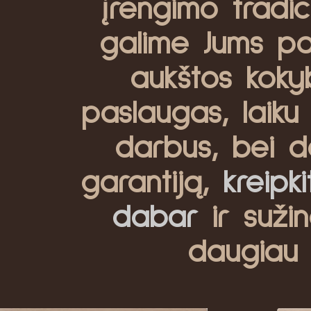
įrengimo tradici
galime Jums pas
aukštos koky
paslaugas, laiku 
darbus, bei d
garantiją,
kreipk
dabar
ir sužin
daugiau