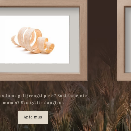
as Jums gali įrengti pirtį? Susidomėjote
mumis? Skaitykite daugiau .
Apie mus
.