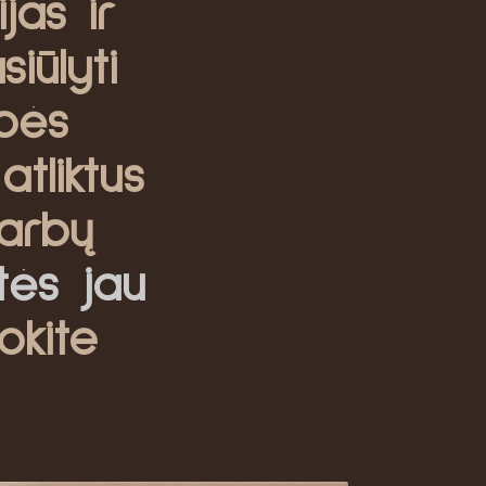
jas ir
iūlyti
bės
atliktus
arbų
itės jau
okite