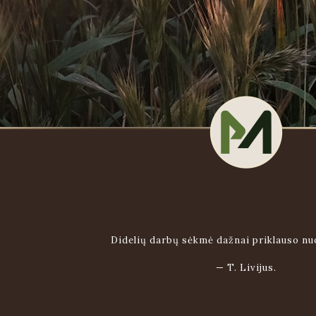
Didelių darbų sėkmė dažnai priklauso n
—
T. Livijus.