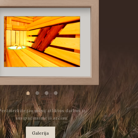
Peržiūrėkite jau mūsų atliktus darbus ir
susipažinsime iš arčiau.
Galerija