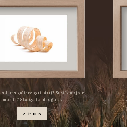
as Jums gali įrengti pirtį? Susidomėjote
mumis? Skaitykite daugiau .
Apie mus
.