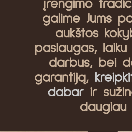
įrengimo tradici
galime Jums pas
aukštos koky
paslaugas, laiku 
darbus, bei d
garantiją,
kreipk
dabar
ir sužin
daugiau