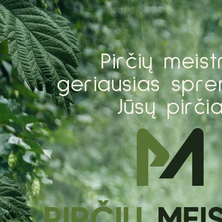
P
i
r
č
i
ų
m
e
i
s
t
g
e
r
i
a
u
s
i
a
s
s
p
r
e
J
ū
s
ų
p
i
r
č
i