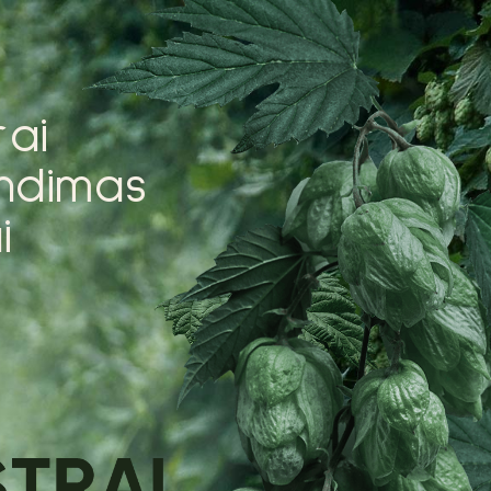
r
a
i
n
d
i
m
a
s
a
i