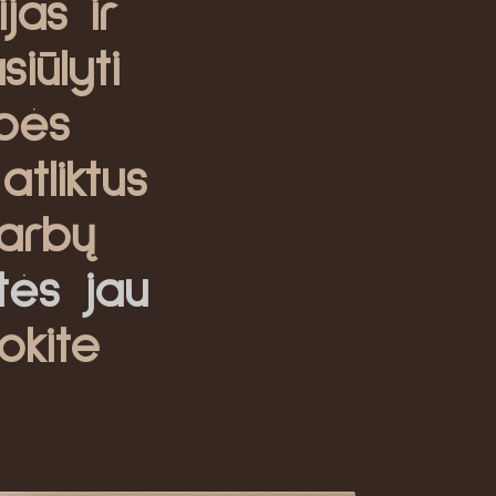
jas ir
iūlyti
bės
atliktus
arbų
itės jau
okite