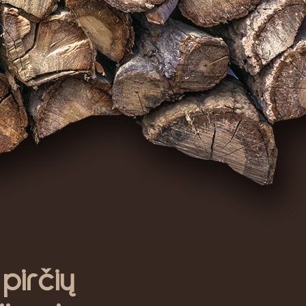
irčių