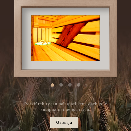
Peržiūrėkite jau mūsų atliktus darbus ir
susipažinsime iš arčiau.
Galerija