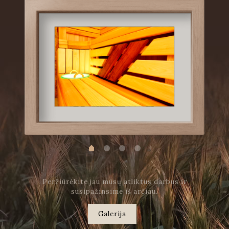
Peržiūrėkite jau mūsų atliktus darbus ir
susipažinsime iš arčiau.
Galerija