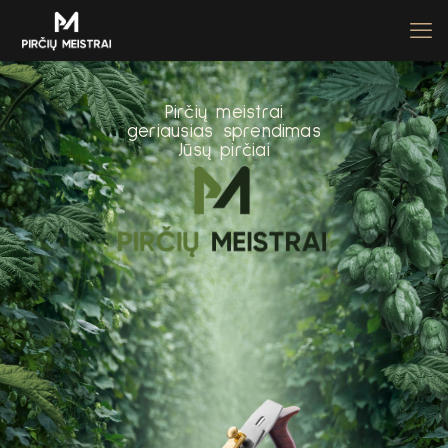
P
i
r
č
i
ų
m
e
i
s
t
r
a
i
g
e
r
i
a
u
s
i
a
s
s
p
r
e
n
d
i
m
a
s
J
ū
s
ų
p
i
r
č
i
a
i