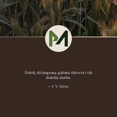
Didelį džiaugsmą galima iškovoti tik
dideliu darbu.
—
J. V. Gėtė.