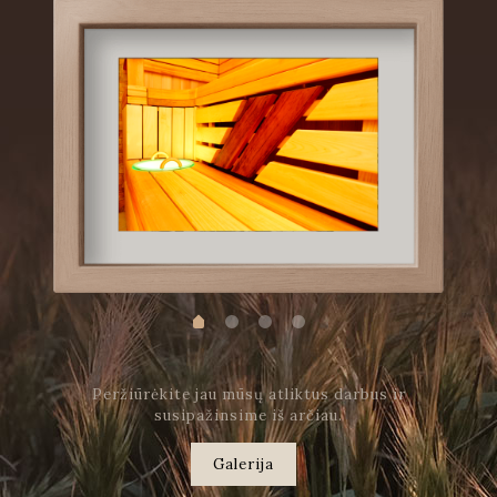
Peržiūrėkite jau mūsų atliktus darbus ir
susipažinsime iš arčiau.
Galerija