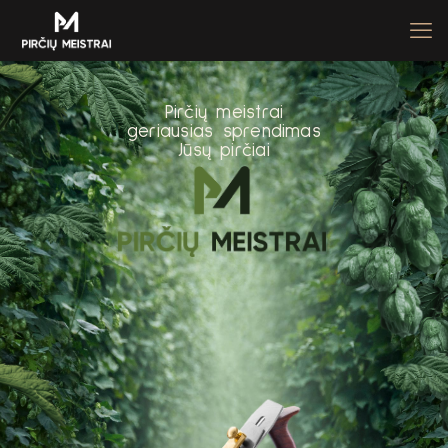
P
i
r
č
i
ų
m
e
i
s
t
r
a
i
g
e
r
i
a
u
s
i
a
s
s
p
r
e
n
d
i
m
a
s
J
ū
s
ų
p
i
r
č
i
a
i