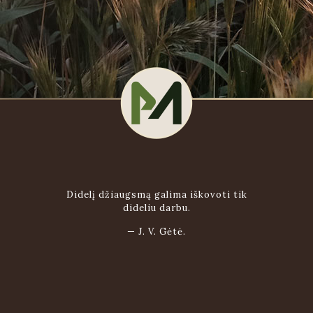
Didelį džiaugsmą galima iškovoti tik
dideliu darbu.
—
J. V. Gėtė.