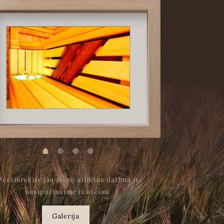
Peržiūrėkite jau mūsų atliktus darbus ir
susipažinsime iš arčiau.
Galerija