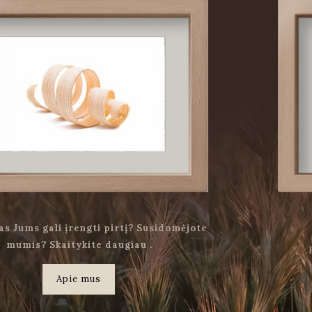
as Jums gali įrengti pirtį? Susidomėjote
mumis? Skaitykite daugiau .
Apie mus
.