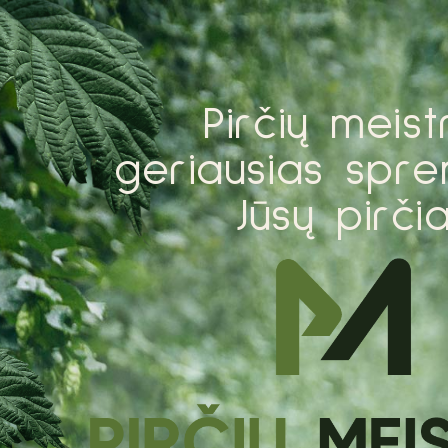
P
i
r
č
i
ų
m
e
i
s
t
g
e
r
i
a
u
s
i
a
s
s
p
r
e
J
ū
s
ų
p
i
r
č
i