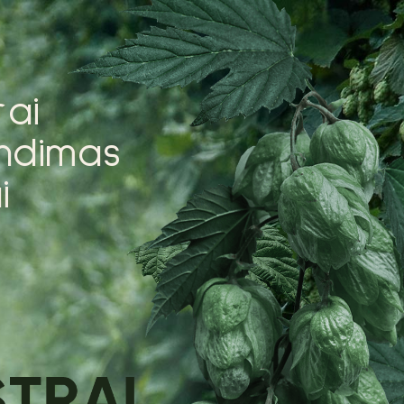
r
a
i
n
d
i
m
a
s
a
i