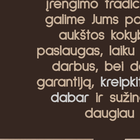
įrengimo tradici
galime Jums pas
aukštos koky
paslaugas, laiku 
darbus, bei d
garantiją,
kreipk
dabar
ir sužin
daugiau