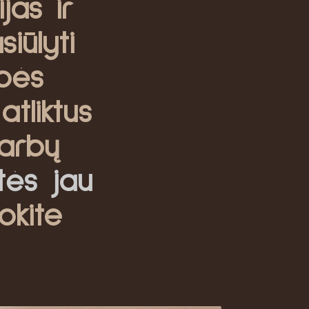
jas ir
iūlyti
bės
atliktus
arbų
itės jau
okite