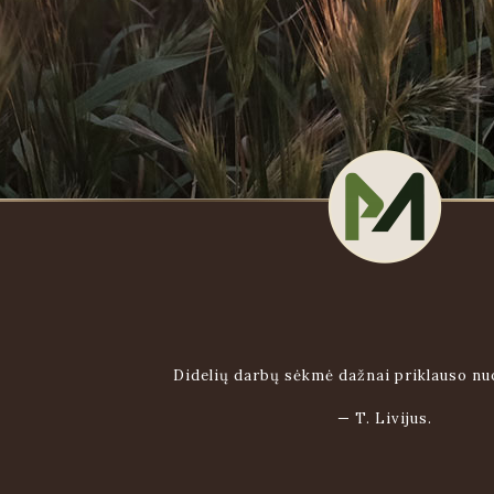
Didelių darbų sėkmė dažnai priklauso n
—
T. Livijus.