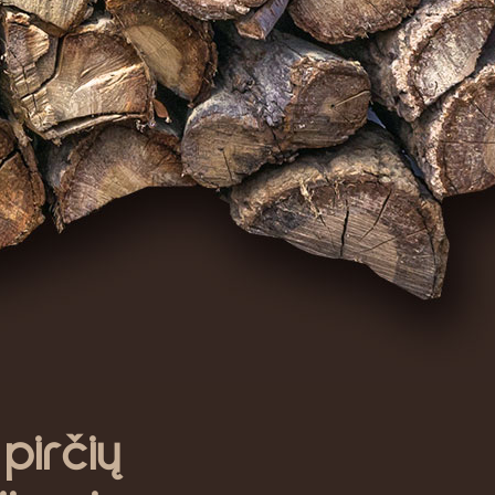
irčių