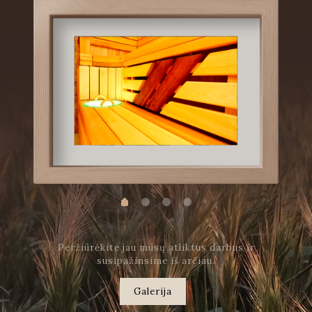
Peržiūrėkite jau mūsų atliktus darbus ir
susipažinsime iš arčiau.
Galerija