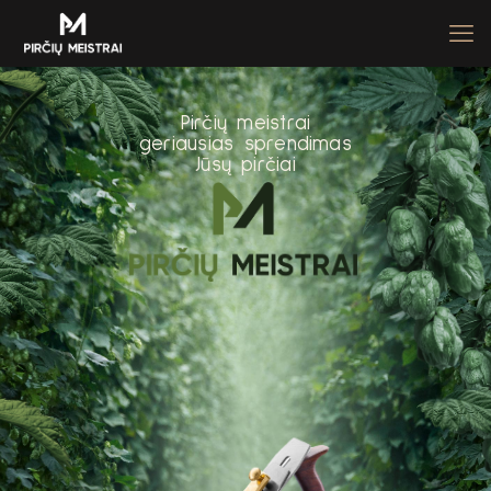
P
i
r
č
i
ų
m
e
i
s
t
r
a
i
g
e
r
i
a
u
s
i
a
s
s
p
r
e
n
d
i
m
a
s
J
ū
s
ų
p
i
r
č
i
a
i