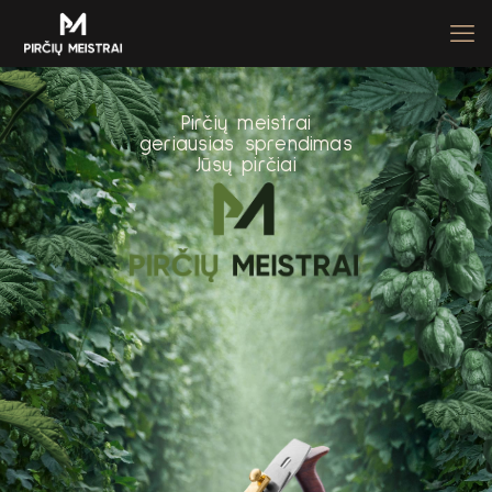
P
i
r
č
i
ų
m
e
i
s
t
r
a
i
g
e
r
i
a
u
s
i
a
s
s
p
r
e
n
d
i
m
a
s
J
ū
s
ų
p
i
r
č
i
a
i