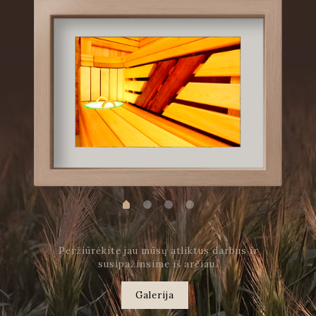
Peržiūrėkite jau mūsų atliktus darbus ir
susipažinsime iš arčiau.
Galerija