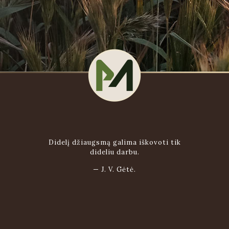
Didelį džiaugsmą galima iškovoti tik
dideliu darbu.
—
J. V. Gėtė.