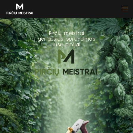
P
i
r
č
i
ų
m
e
i
s
t
r
a
i
g
e
r
i
a
u
s
i
a
s
s
p
r
e
n
d
i
m
a
s
J
ū
s
ų
p
i
r
č
i
a
i