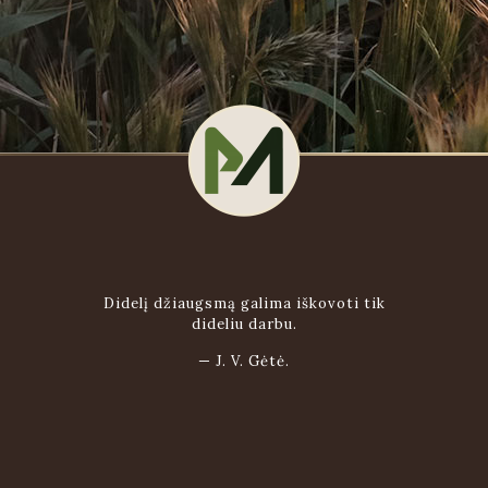
Didelį džiaugsmą galima iškovoti tik
dideliu darbu.
—
J. V. Gėtė.