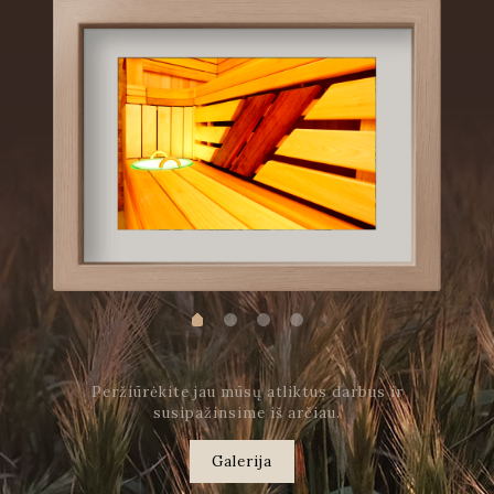
Peržiūrėkite jau mūsų atliktus darbus ir
susipažinsime iš arčiau.
Galerija