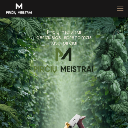
P
i
r
č
i
ų
m
e
i
s
t
r
a
i
g
e
r
i
a
u
s
i
a
s
s
p
r
e
n
d
i
m
a
s
J
ū
s
ų
p
i
r
č
i
a
i