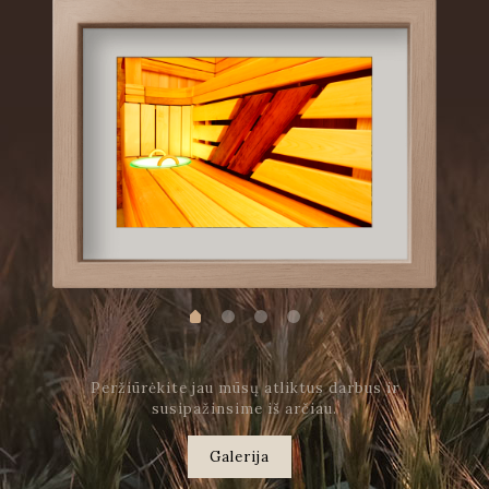
Peržiūrėkite jau mūsų atliktus darbus ir
susipažinsime iš arčiau.
Galerija