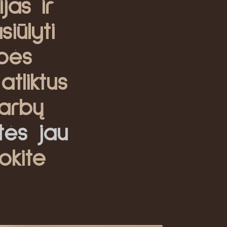
jas ir
iūlyti
bės
atliktus
arbų
itės jau
okite