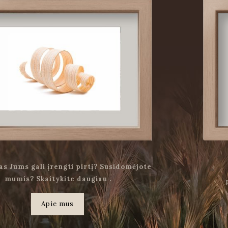
as Jums gali įrengti pirtį? Susidomėjote
mumis? Skaitykite daugiau .
Apie mus
.