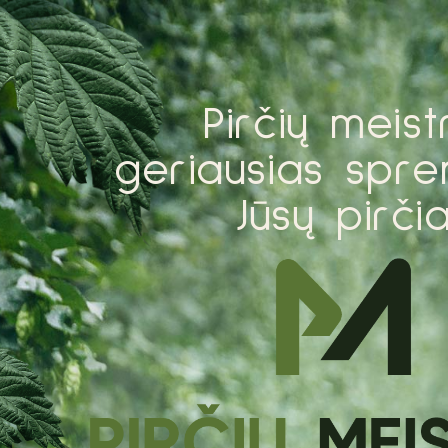
P
i
r
č
i
ų
m
e
i
s
t
g
e
r
i
a
u
s
i
a
s
s
p
r
e
J
ū
s
ų
p
i
r
č
i