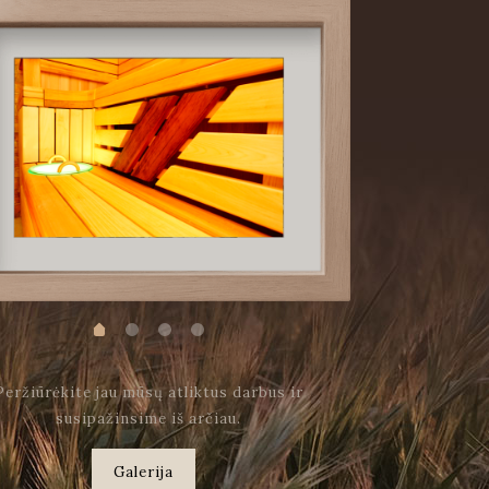
Peržiūrėkite jau mūsų atliktus darbus ir
susipažinsime iš arčiau.
Galerija