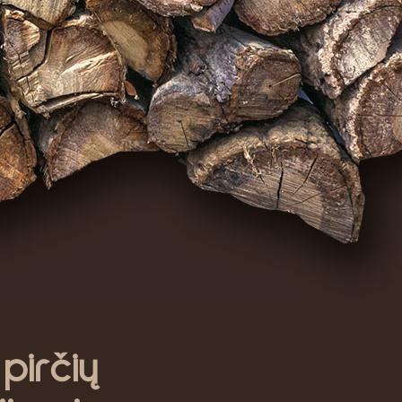
irčių