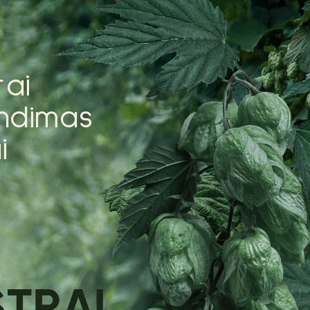
r
a
i
n
d
i
m
a
s
a
i