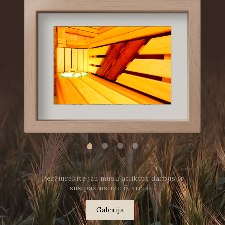
Peržiūrėkite jau mūsų atliktus darbus ir
susipažinsime iš arčiau.
Galerija