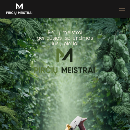
P
i
r
č
i
ų
m
e
i
s
t
r
a
i
g
e
r
i
a
u
s
i
a
s
s
p
r
e
n
d
i
m
a
s
J
ū
s
ų
p
i
r
č
i
a
i