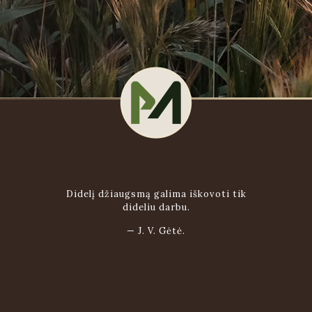
Didelį džiaugsmą galima iškovoti tik
dideliu darbu.
—
J. V. Gėtė.