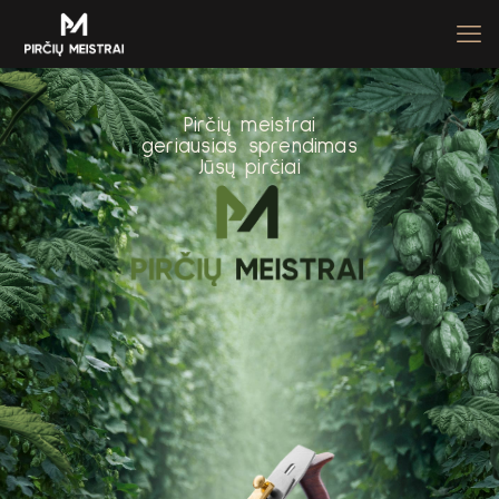
P
i
r
č
i
ų
m
e
i
s
t
r
a
i
g
e
r
i
a
u
s
i
a
s
s
p
r
e
n
d
i
m
a
s
J
ū
s
ų
p
i
r
č
i
a
i