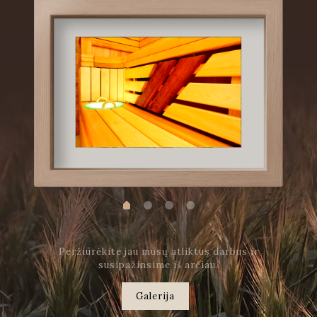
Peržiūrėkite jau mūsų atliktus darbus ir
susipažinsime iš arčiau.
Galerija