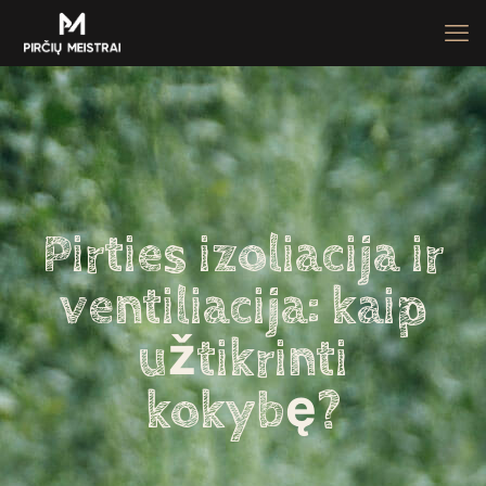
Pirties izoliacija ir
ventiliacija: kaip
užtikrinti
kokybę?