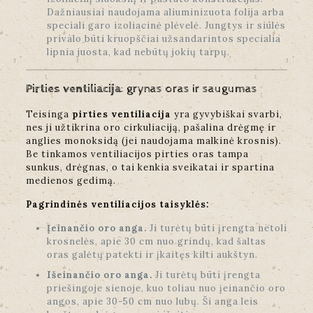
Dažniausiai naudojama aliuminizuota folija arba
speciali garo izoliacinė plėvelė. Jungtys ir siūlės
privalo būti kruopščiai užsandarintos specialia
lipnia juosta, kad nebūtų jokių tarpų.
Pirties ventiliacija
: grynas oras ir saugumas
Teisinga
pirties ventiliacija
yra gyvybiškai svarbi,
nes ji užtikrina oro cirkuliaciją, pašalina drėgmę ir
anglies monoksidą (jei naudojama malkinė krosnis).
Be tinkamos ventiliacijos pirties oras tampa
sunkus, drėgnas, o tai kenkia sveikatai ir spartina
medienos gedimą.
Pagrindinės ventiliacijos taisyklės:
Įeinančio oro anga.
Ji turėtų būti įrengta netoli
krosnelės, apie 30 cm nuo grindų, kad šaltas
oras galėtų patekti ir įkaitęs kilti aukštyn.
Išeinančio oro anga.
Ji turėtų būti įrengta
priešingoje sienoje, kuo toliau nuo įeinančio oro
angos, apie 30-50 cm nuo lubų. Ši anga leis