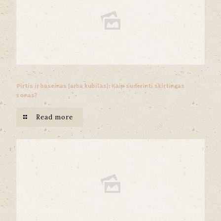
Pirtis ir baseinas (arba kubilas): Kaip suderinti skirtingas
zonas?
Read more