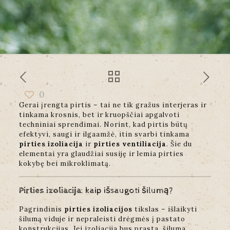
0
Gerai įrengta pirtis – tai ne tik gražus interjeras ir
tinkama krosnis, bet ir kruopščiai apgalvoti
techniniai sprendimai. Norint, kad pirtis būtų
efektyvi, saugi ir ilgaamžė, itin svarbi tinkama
pirties izoliacija
ir
pirties ventiliacija
. Šie du
elementai yra glaudžiai susiję ir lemia pirties
kokybę bei mikroklimatą.
Pirties izoliacija
: kaip išsaugoti šilumą?
Pagrindinis
pirties izoliacijos
tikslas – išlaikyti
šilumą viduje ir nepraleisti drėgmės į pastato
konstrukcijas. Jei izoliacija bus prasta, šiluma