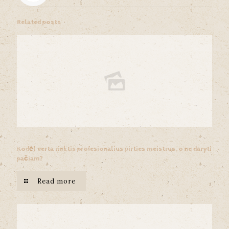
Related posts
Kodėl verta rinktis profesionalius pirties meistrus, o ne daryti
pačiam?
Read more