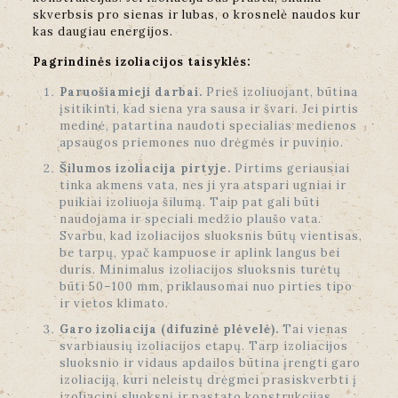
skverbsis pro sienas ir lubas, o krosnelė naudos kur
kas daugiau energijos.
Pagrindinės izoliacijos taisyklės:
Paruošiamieji darbai.
Prieš izoliuojant, būtina
įsitikinti, kad siena yra sausa ir švari. Jei pirtis
medinė, patartina naudoti specialias medienos
apsaugos priemones nuo drėgmės ir puvinio.
Šilumos izoliacija pirtyje.
Pirtims geriausiai
tinka akmens vata, nes ji yra atspari ugniai ir
puikiai izoliuoja šilumą. Taip pat gali būti
naudojama ir speciali medžio plaušo vata.
Svarbu, kad izoliacijos sluoksnis būtų vientisas,
be tarpų, ypač kampuose ir aplink langus bei
duris. Minimalus izoliacijos sluoksnis turėtų
būti 50–100 mm, priklausomai nuo pirties tipo
ir vietos klimato.
Garo izoliacija (difuzinė plėvelė).
Tai vienas
svarbiausių izoliacijos etapų. Tarp izoliacijos
sluoksnio ir vidaus apdailos būtina įrengti garo
izoliaciją, kuri neleistų drėgmei prasiskverbti į
izoliacinį sluoksnį ir pastato konstrukcijas.