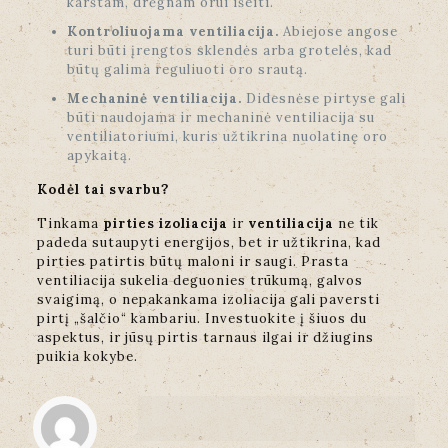
karštam, drėgnam orui išeiti.
Kontroliuojama ventiliacija.
Abiejose angose
turi būti įrengtos sklendės arba grotelės, kad
būtų galima reguliuoti oro srautą.
Mechaninė ventiliacija.
Didesnėse pirtyse gali
būti naudojama ir mechaninė ventiliacija su
ventiliatoriumi, kuris užtikrina nuolatinę oro
apykaitą.
Kodėl tai svarbu?
Tinkama
pirties izoliacija
ir
ventiliacija
ne tik
padeda sutaupyti energijos, bet ir užtikrina, kad
pirties patirtis būtų maloni ir saugi. Prasta
ventiliacija sukelia deguonies trūkumą, galvos
svaigimą, o nepakankama izoliacija gali paversti
pirtį „šalčio“ kambariu. Investuokite į šiuos du
aspektus, ir jūsų pirtis tarnaus ilgai ir džiugins
puikia kokybe.