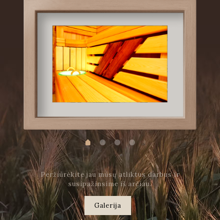
Peržiūrėkite jau mūsų atliktus darbus ir
susipažinsime iš arčiau.
Galerija