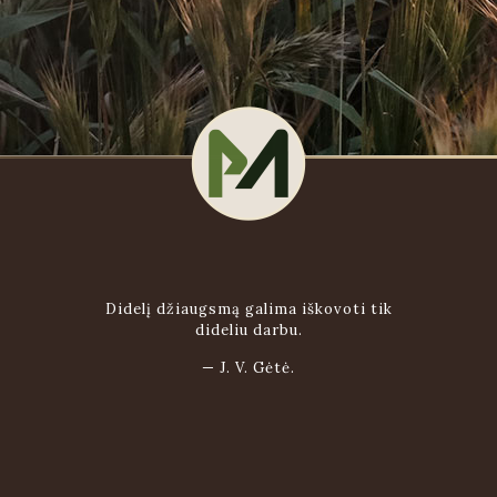
Didelį džiaugsmą galima iškovoti tik
dideliu darbu.
—
J. V. Gėtė.