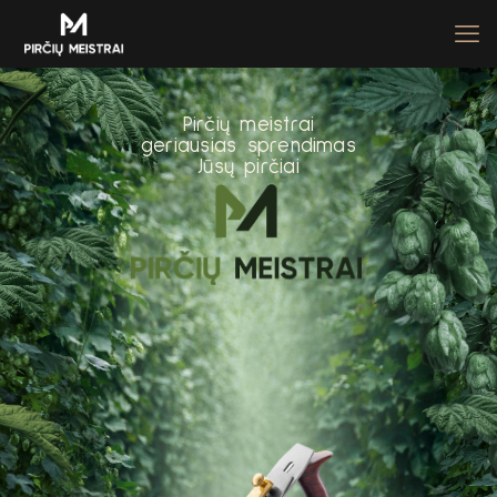
P
i
r
č
i
ų
m
e
i
s
t
r
a
i
g
e
r
i
a
u
s
i
a
s
s
p
r
e
n
d
i
m
a
s
J
ū
s
ų
p
i
r
č
i
a
i