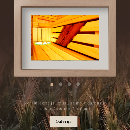
Peržiūrėkite jau mūsų atliktus darbus ir
susipažinsime iš arčiau.
Galerija