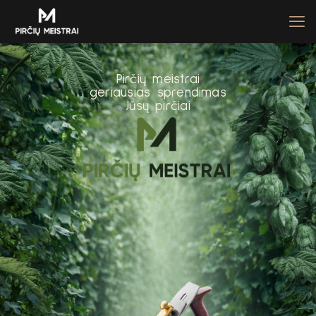
P
i
r
č
i
ų
m
e
i
s
t
r
a
i
g
e
r
i
a
u
s
i
a
s
s
p
r
e
n
d
i
m
a
s
J
ū
s
ų
p
i
r
č
i
a
i