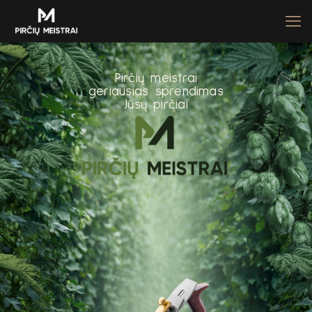
P
i
r
č
i
ų
m
e
i
s
t
r
a
i
g
e
r
i
a
u
s
i
a
s
s
p
r
e
n
d
i
m
a
s
J
ū
s
ų
p
i
r
č
i
a
i