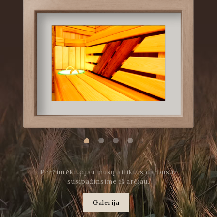
Peržiūrėkite jau mūsų atliktus darbus ir
susipažinsime iš arčiau.
Galerija