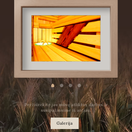
Peržiūrėkite jau mūsų atliktus darbus ir
susipažinsime iš arčiau.
Galerija