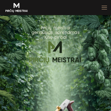
P
i
r
č
i
ų
m
e
i
s
t
r
a
i
g
e
r
i
a
u
s
i
a
s
s
p
r
e
n
d
i
m
a
s
J
ū
s
ų
p
i
r
č
i
a
i