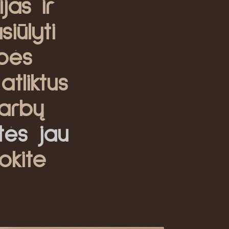
jas ir
iūlyti
bės
atliktus
arbų
itės jau
okite