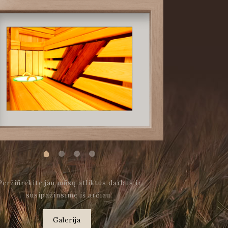
Peržiūrėkite jau mūsų atliktus darbus ir
susipažinsime iš arčiau.
Galerija