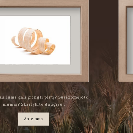
as Jums gali įrengti pirtį? Susidomėjote
mumis? Skaitykite daugiau .
Apie mus
.