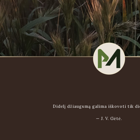
Didelį džiaugsmą galima iškovoti tik di
—
J. V. Gėtė.