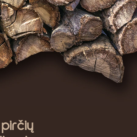
irčių