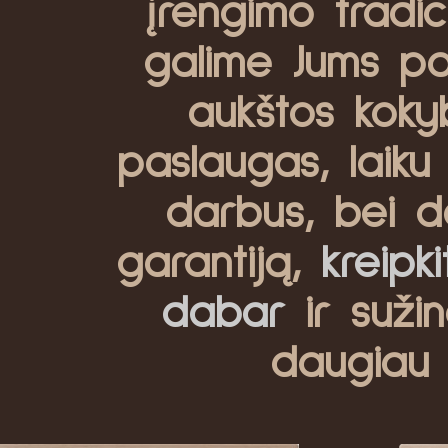
įrengimo tradici
galime Jums pas
aukštos koky
paslaugas, laiku 
darbus, bei d
garantiją,
kreipk
dabar
ir sužin
daugiau