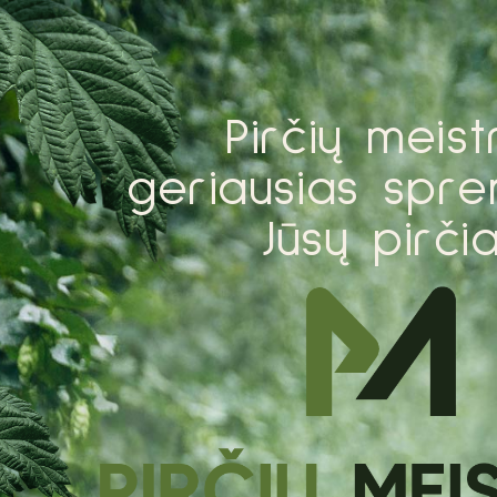
P
i
r
č
i
ų
m
e
i
s
t
g
e
r
i
a
u
s
i
a
s
s
p
r
e
J
ū
s
ų
p
i
r
č
i