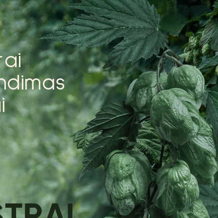
r
a
i
n
d
i
m
a
s
a
i