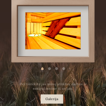
Peržiūrėkite jau mūsų atliktus darbus ir
susipažinsime iš arčiau.
Galerija