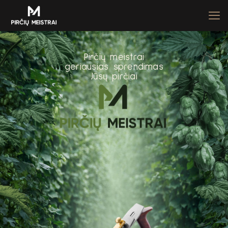
P
i
r
č
i
ų
m
e
i
s
t
r
a
i
g
e
r
i
a
u
s
i
a
s
s
p
r
e
n
d
i
m
a
s
J
ū
s
ų
p
i
r
č
i
a
i