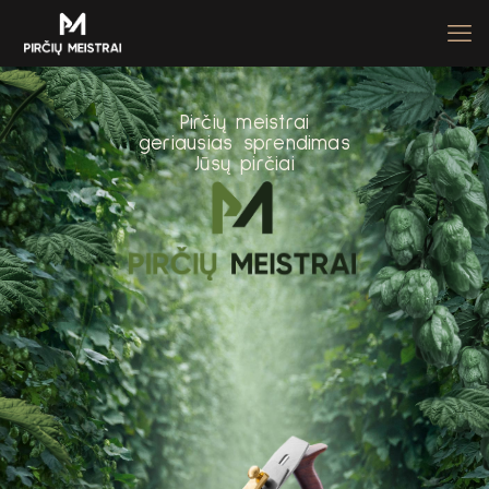
P
i
r
č
i
ų
m
e
i
s
t
r
a
i
g
e
r
i
a
u
s
i
a
s
s
p
r
e
n
d
i
m
a
s
J
ū
s
ų
p
i
r
č
i
a
i