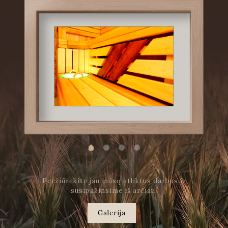
Peržiūrėkite jau mūsų atliktus darbus ir
susipažinsime iš arčiau.
Galerija