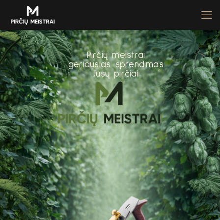
P
i
r
č
i
ų
m
e
i
s
t
r
a
i
g
e
r
i
a
u
s
i
a
s
s
p
r
e
n
d
i
m
a
s
J
ū
s
ų
p
i
r
č
i
a
i