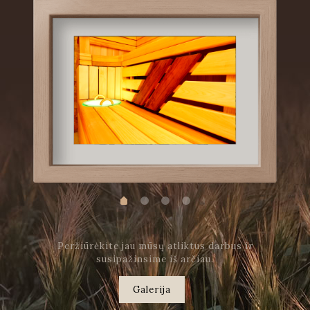
Peržiūrėkite jau mūsų atliktus darbus ir
susipažinsime iš arčiau.
Galerija