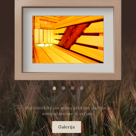
Peržiūrėkite jau mūsų atliktus darbus ir
susipažinsime iš arčiau.
Galerija