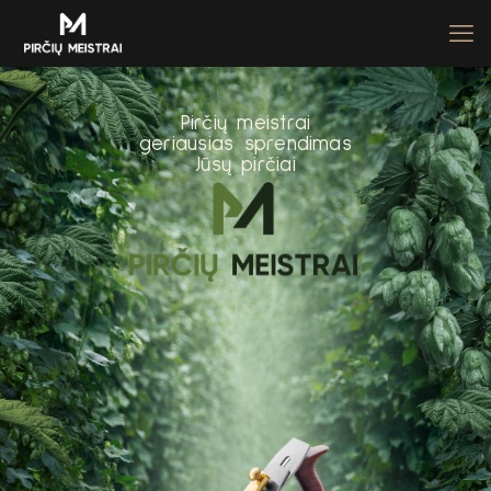
P
i
r
č
i
ų
m
e
i
s
t
r
a
i
g
e
r
i
a
u
s
i
a
s
s
p
r
e
n
d
i
m
a
s
J
ū
s
ų
p
i
r
č
i
a
i