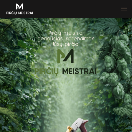
P
i
r
č
i
ų
m
e
i
s
t
r
a
i
g
e
r
i
a
u
s
i
a
s
s
p
r
e
n
d
i
m
a
s
J
ū
s
ų
p
i
r
č
i
a
i