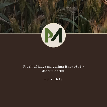
Didelį džiaugsmą galima iškovoti tik
dideliu darbu.
—
J. V. Gėtė.