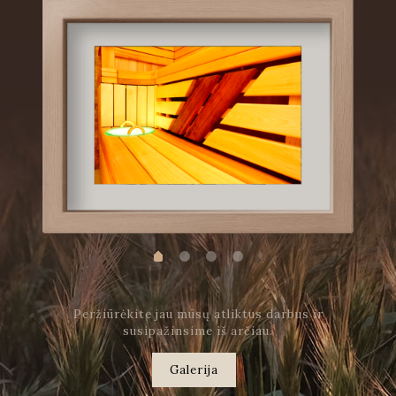
Peržiūrėkite jau mūsų atliktus darbus ir
susipažinsime iš arčiau.
Galerija