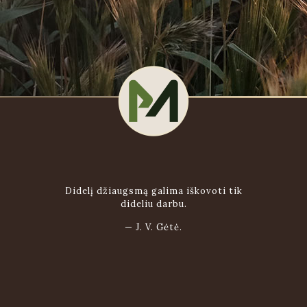
Didelį džiaugsmą galima iškovoti tik
dideliu darbu.
—
J. V. Gėtė.