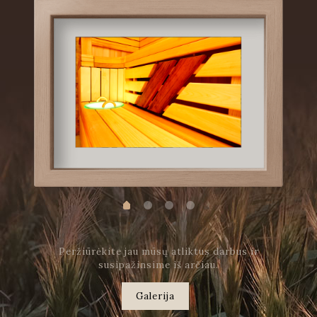
Peržiūrėkite jau mūsų atliktus darbus ir
susipažinsime iš arčiau.
Galerija