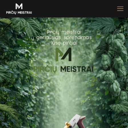
P
i
r
č
i
ų
m
e
i
s
t
r
a
i
g
e
r
i
a
u
s
i
a
s
s
p
r
e
n
d
i
m
a
s
J
ū
s
ų
p
i
r
č
i
a
i