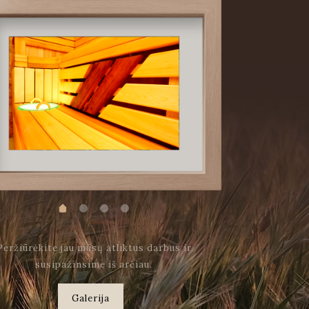
Peržiūrėkite jau mūsų atliktus darbus ir
susipažinsime iš arčiau.
Galerija