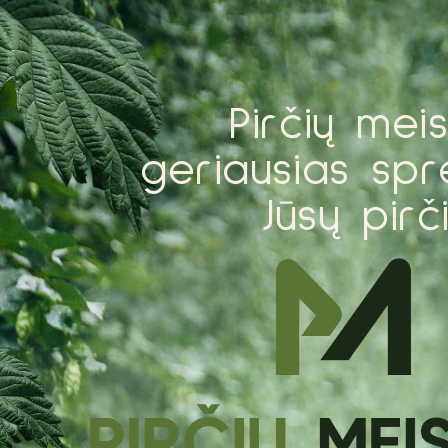
P
i
r
č
i
ų
m
e
i
g
e
r
i
a
u
s
i
a
s
s
p
r
J
ū
s
ų
p
i
r
č