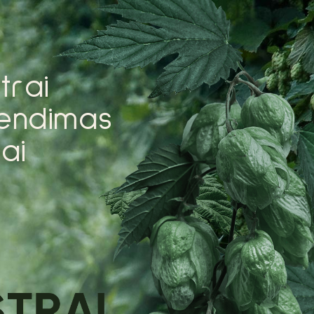
s
t
r
a
i
e
n
d
i
m
a
s
i
a
i