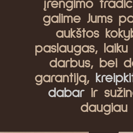
įrengimo tradici
galime Jums pas
aukštos koky
paslaugas, laiku 
darbus, bei d
garantiją,
kreipk
dabar
ir sužin
daugiau