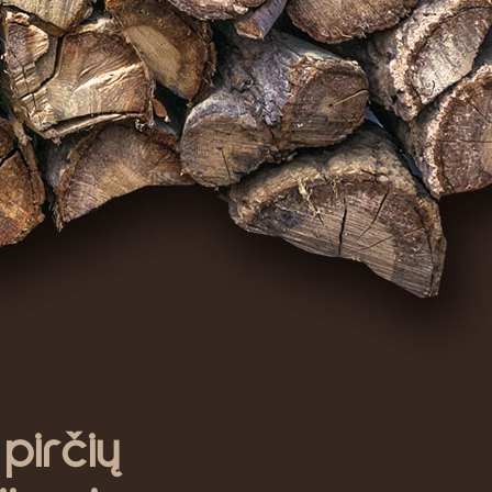
irčių