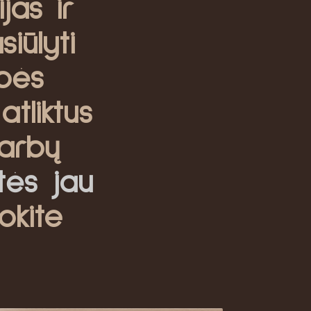
jas ir
iūlyti
bės
atliktus
arbų
itės jau
okite