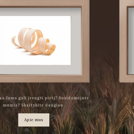
as Jums gali įrengti pirtį? Susidomėjote
mumis? Skaitykite daugiau .
Apie mus
.