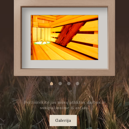
Peržiūrėkite jau mūsų atliktus darbus ir
susipažinsime iš arčiau.
Galerija