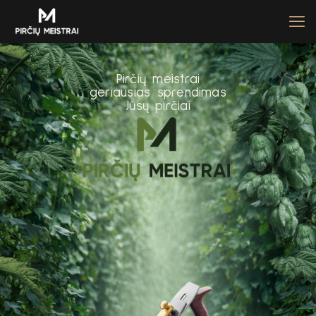
P
i
r
č
i
ų
m
e
i
s
t
r
a
i
g
e
r
i
a
u
s
i
a
s
s
p
r
e
n
d
i
m
a
s
J
ū
s
ų
p
i
r
č
i
a
i