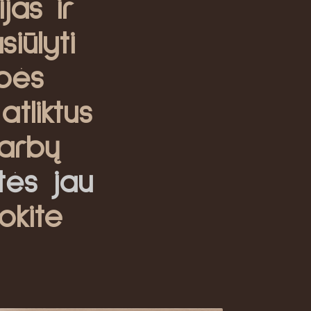
jas ir
iūlyti
bės
atliktus
arbų
itės jau
okite