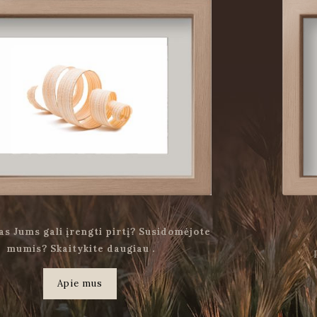
as Jums gali įrengti pirtį? Susidomėjote
mumis? Skaitykite daugiau .
Apie mus
.