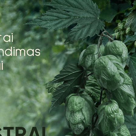
r
a
i
n
d
i
m
a
s
a
i