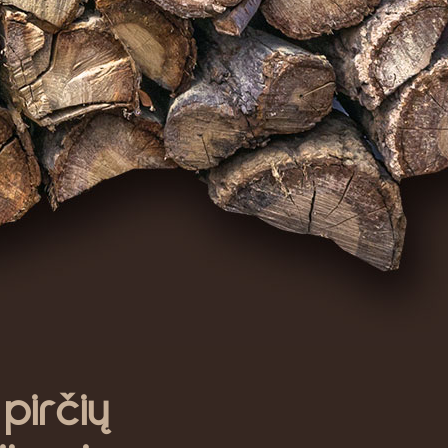
irčių