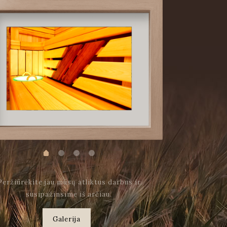
Peržiūrėkite jau mūsų atliktus darbus ir
susipažinsime iš arčiau.
Galerija