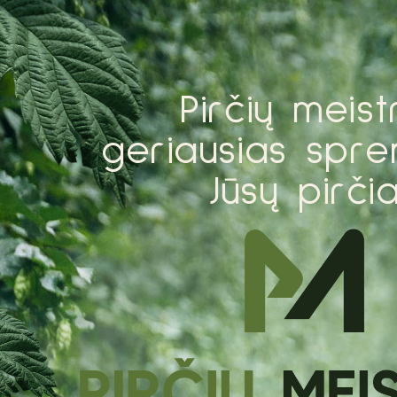
P
i
r
č
i
ų
m
e
i
s
t
g
e
r
i
a
u
s
i
a
s
s
p
r
e
J
ū
s
ų
p
i
r
č
i