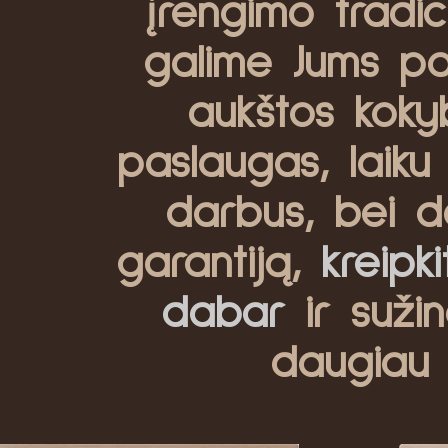
įrengimo tradici
galime Jums pas
aukštos koky
paslaugas, laiku 
darbus, bei d
garantiją,
kreipk
dabar
ir sužin
daugiau