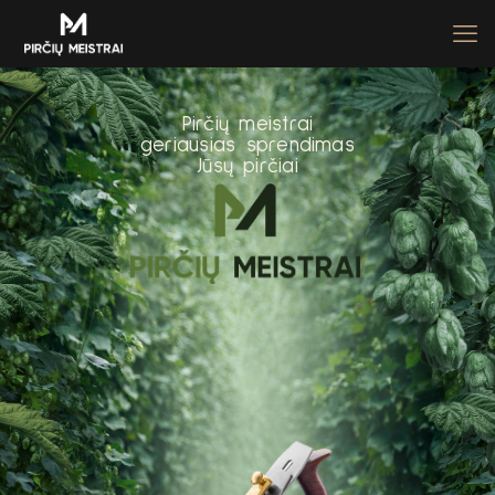
P
i
r
č
i
ų
m
e
i
s
t
r
a
i
g
e
r
i
a
u
s
i
a
s
s
p
r
e
n
d
i
m
a
s
J
ū
s
ų
p
i
r
č
i
a
i