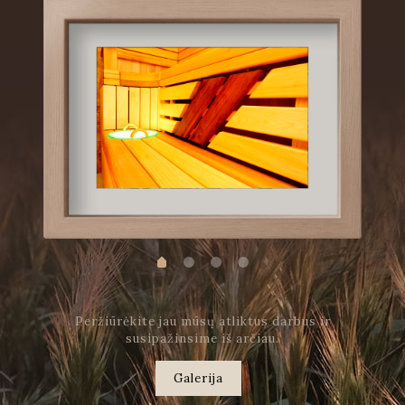
Peržiūrėkite jau mūsų atliktus darbus ir
susipažinsime iš arčiau.
Galerija