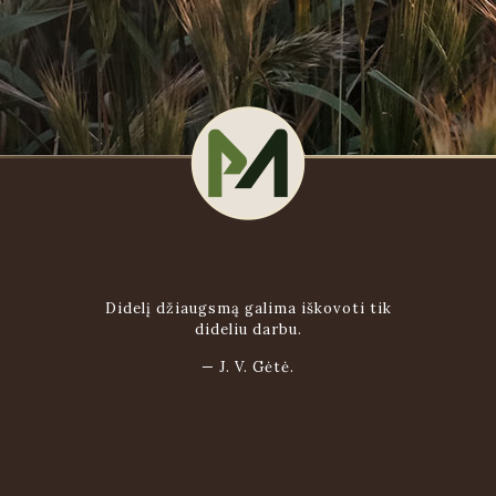
Didelį džiaugsmą galima iškovoti tik
dideliu darbu.
—
J. V. Gėtė.