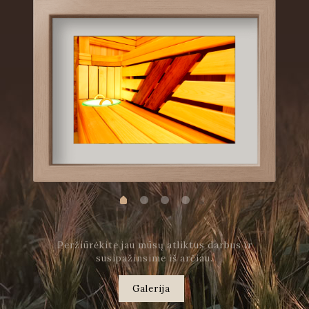
Peržiūrėkite jau mūsų atliktus darbus ir
susipažinsime iš arčiau.
Galerija