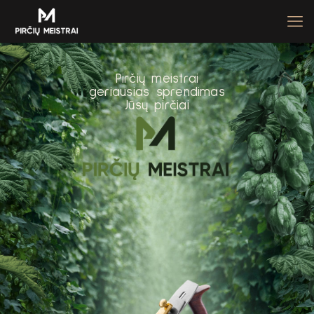
P
i
r
č
i
ų
m
e
i
s
t
r
a
i
g
e
r
i
a
u
s
i
a
s
s
p
r
e
n
d
i
m
a
s
J
ū
s
ų
p
i
r
č
i
a
i