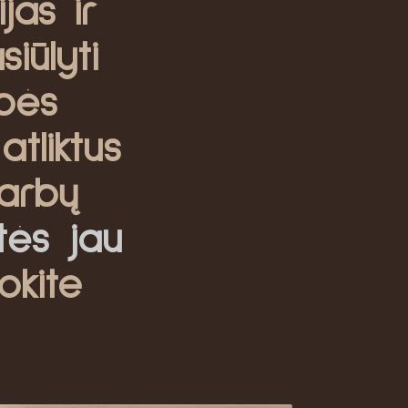
jas ir
iūlyti
bės
atliktus
arbų
itės jau
okite