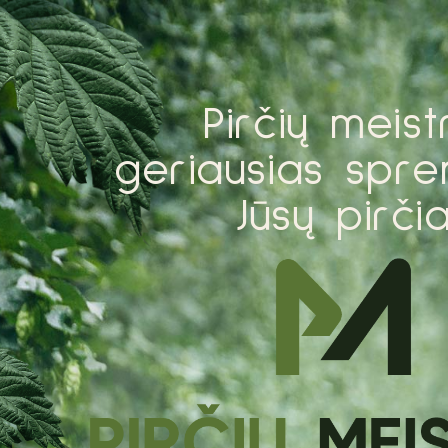
P
i
r
č
i
ų
m
e
i
s
t
g
e
r
i
a
u
s
i
a
s
s
p
r
e
J
ū
s
ų
p
i
r
č
i