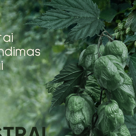
r
a
i
n
d
i
m
a
s
a
i