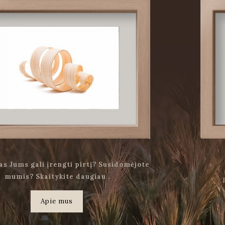
as Jums gali įrengti pirtį? Susidomėjote
mumis? Skaitykite daugiau .
Apie mus
.