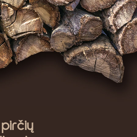
irčių