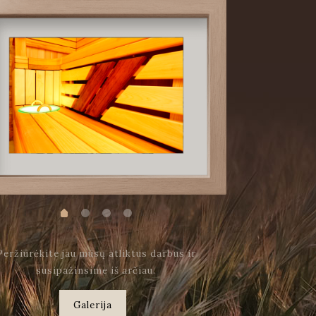
Peržiūrėkite jau mūsų atliktus darbus ir
susipažinsime iš arčiau.
Galerija