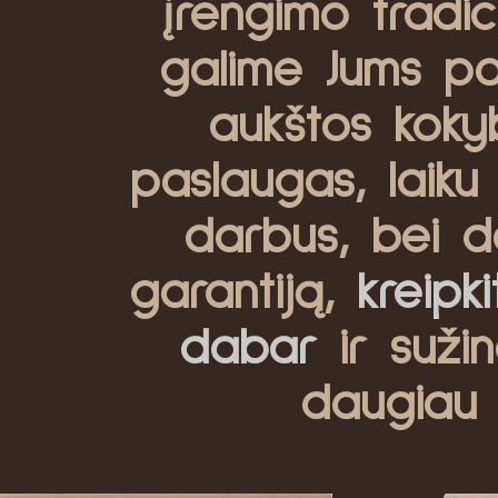
įrengimo tradici
galime Jums pas
aukštos koky
paslaugas, laiku 
darbus, bei d
garantiją,
kreipk
dabar
ir sužin
daugiau