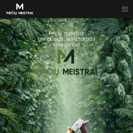
P
i
r
č
i
ų
m
e
i
s
t
r
a
i
g
e
r
i
a
u
s
i
a
s
s
p
r
e
n
d
i
m
a
s
J
ū
s
ų
p
i
r
č
i
a
i