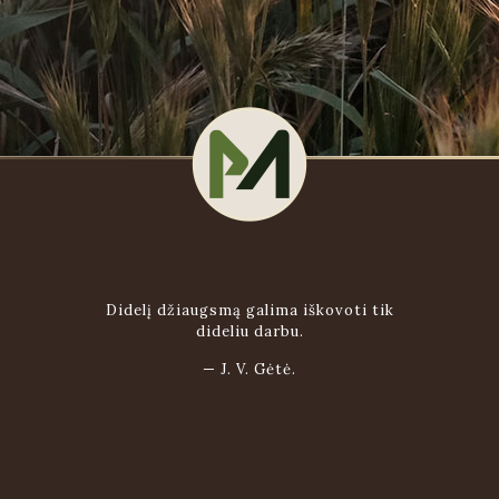
Didelį džiaugsmą galima iškovoti tik
dideliu darbu.
—
J. V. Gėtė.