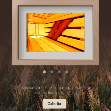
Peržiūrėkite jau mūsų atliktus darbus ir
susipažinsime iš arčiau.
Galerija