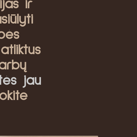
jas ir
iūlyti
bės
atliktus
arbų
itės jau
okite