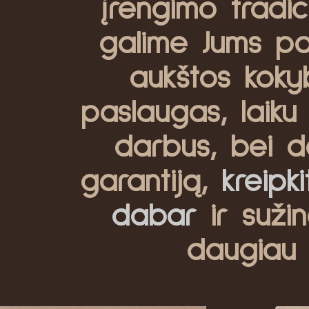
įrengimo tradici
galime Jums pas
aukštos koky
paslaugas, laiku 
darbus, bei d
garantiją,
kreipk
dabar
ir sužin
daugiau