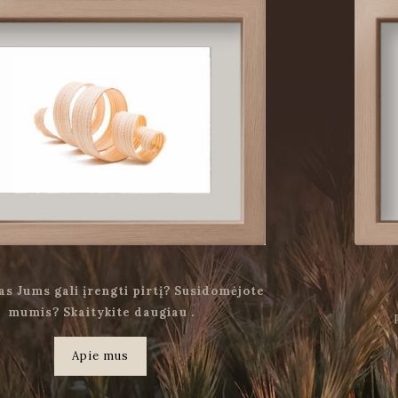
as Jums gali įrengti pirtį? Susidomėjote
mumis? Skaitykite daugiau .
Apie mus
.