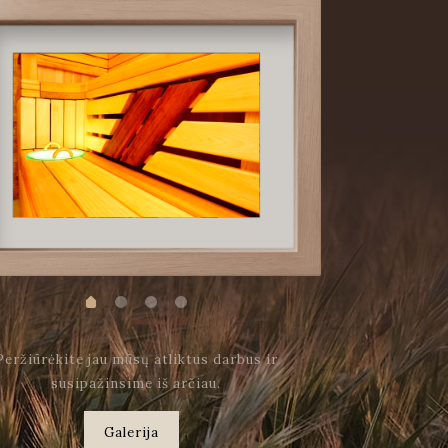
Peržiūrėkite jau mūsų atliktus darbus ir
susipažinsime iš arčiau.
Galerija