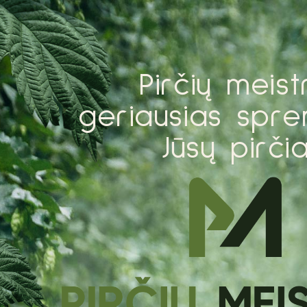
P
i
r
č
i
ų
m
e
i
s
t
g
e
r
i
a
u
s
i
a
s
s
p
r
e
J
ū
s
ų
p
i
r
č
i