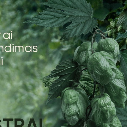
r
a
i
n
d
i
m
a
s
a
i