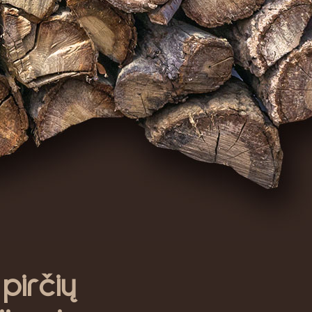
irčių