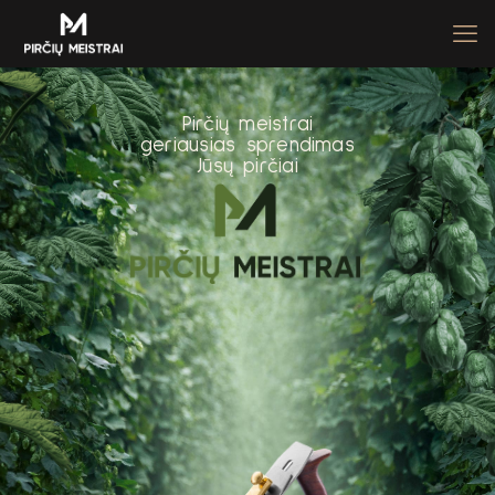
P
i
r
č
i
ų
m
e
i
s
t
r
a
i
g
e
r
i
a
u
s
i
a
s
s
p
r
e
n
d
i
m
a
s
J
ū
s
ų
p
i
r
č
i
a
i