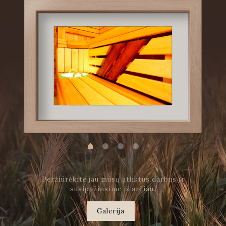
Peržiūrėkite jau mūsų atliktus darbus ir
susipažinsime iš arčiau.
Galerija