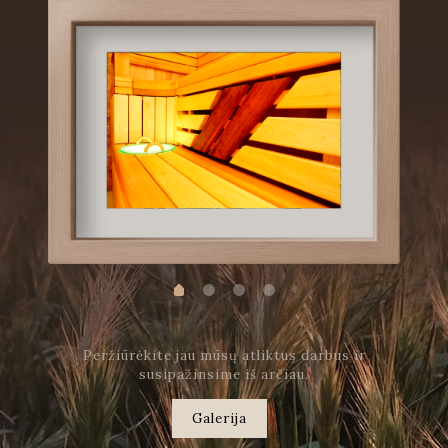
Peržiūrėkite jau mūsų atliktus darbus ir
susipažinsime iš arčiau.
Galerija