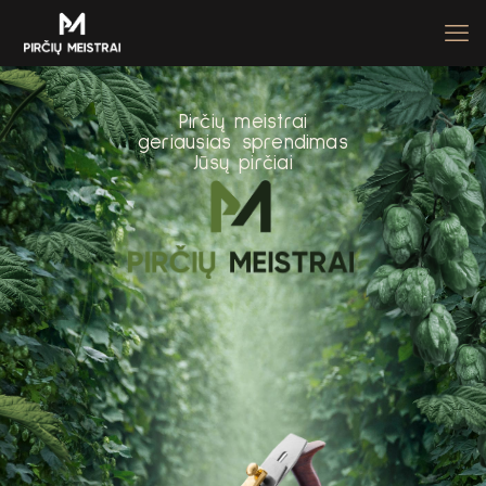
P
i
r
č
i
ų
m
e
i
s
t
r
a
i
g
e
r
i
a
u
s
i
a
s
s
p
r
e
n
d
i
m
a
s
J
ū
s
ų
p
i
r
č
i
a
i