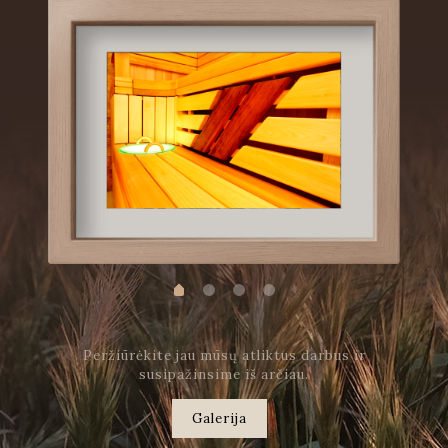
Peržiūrėkite jau mūsų atliktus darbus ir
susipažinsime iš arčiau.
Galerija