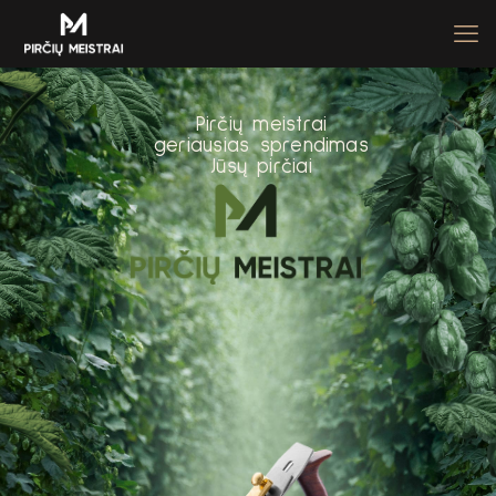
P
i
r
č
i
ų
m
e
i
s
t
r
a
i
g
e
r
i
a
u
s
i
a
s
s
p
r
e
n
d
i
m
a
s
J
ū
s
ų
p
i
r
č
i
a
i