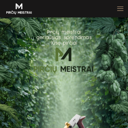
P
i
r
č
i
ų
m
e
i
s
t
r
a
i
g
e
r
i
a
u
s
i
a
s
s
p
r
e
n
d
i
m
a
s
J
ū
s
ų
p
i
r
č
i
a
i