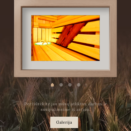
Peržiūrėkite jau mūsų atliktus darbus ir
susipažinsime iš arčiau.
Galerija